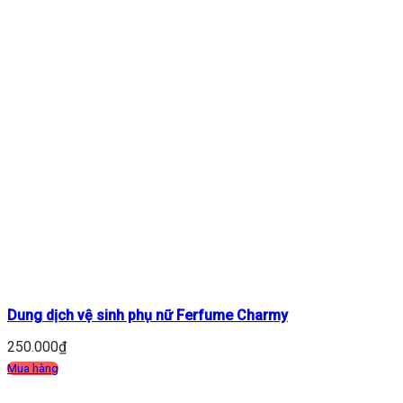
Dung dịch vệ sinh phụ nữ Ferfume Charmy
250.000
₫
Mua hàng