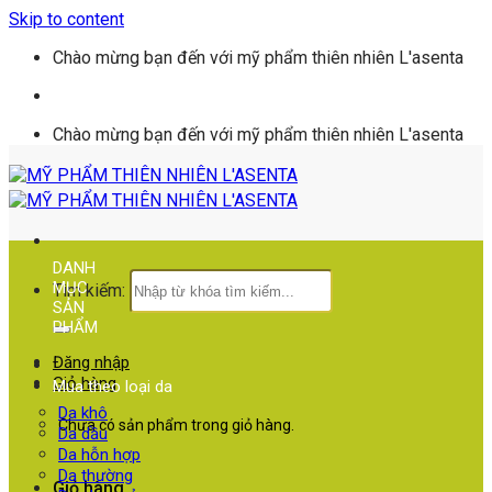
Skip to content
Chào mừng bạn đến với mỹ phẩm thiên nhiên L'asenta
Chào mừng bạn đến với mỹ phẩm thiên nhiên L'asenta
DANH
MỤC
Tìm kiếm:
SẢN
PHẨM
Đăng nhập
Giỏ hàng
Mua theo loại da
Da khô
Chưa có sản phẩm trong giỏ hàng.
Da dầu
Da hỗn hợp
Da thường
Giỏ hàng