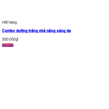
Hết hàng
Combo dưỡng trắng nhả nắng sáng da
500.000
₫
Đọc tiếp