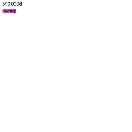
590.000
₫
Đọc tiếp