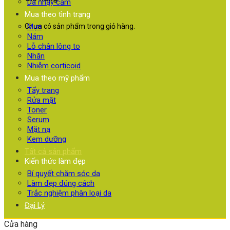
Da nhạy cảm
Mua theo tình trạng
Chưa có sản phẩm trong giỏ hàng.
Mụn
Nám
Lỗ chân lông to
Nhăn
Nhiễm corticoid
Mua theo mỹ phẩm
Tẩy trang
Rửa mặt
Toner
Serum
Mặt nạ
Kem dưỡng
Tất cả sản phẩm
Kiến thức làm đẹp
Bí quyết chăm sóc da
Làm đẹp đúng cách
Trắc nghiệm phân loại da
Đại Lý
Cửa hàng