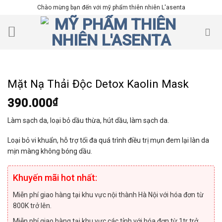
Skip
Chào mừng bạn đến với mỹ phẩm thiên nhiên L'asenta
to
content
Mặt Nạ Thải Độc Detox Kaolin Mask
390.000
₫
Làm sạch da, loại bỏ dầu thừa, hút dầu, làm sạch da.
Loại bỏ vi khuẩn, hỗ trợ tối đa quá trình điều trị mụn đem lại làn da
mịn màng không bóng dầu.
Khuyến mãi hot nhất:
Miễn phí giao hàng tại khu vực nội thành Hà Nội với hóa đơn từ
800K trở lên.
Miễn phí giao hàng tại khu vực các tỉnh với hóa đơn từ 1tr trở