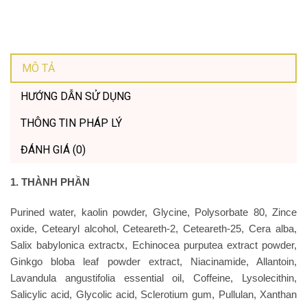
MÔ TẢ
HƯỚNG DẪN SỬ DỤNG
THÔNG TIN PHÁP LÝ
ĐÁNH GIÁ (0)
1. THÀNH PHẦN
Purined water, kaolin powder, Glycine, Polysorbate 80, Zince
oxide, Cetearyl alcohol, Ceteareth-2, Ceteareth-25, Cera alba,
Salix babylonica extractx, Echinocea purputea extract powder,
Ginkgo bloba leaf powder extract, Niacinamide, Allantoin,
Lavandula angustifolia essential oil, Coffeine, Lysolecithin,
Salicylic acid, Glycolic acid, Sclerotium gum, Pullulan, Xanthan