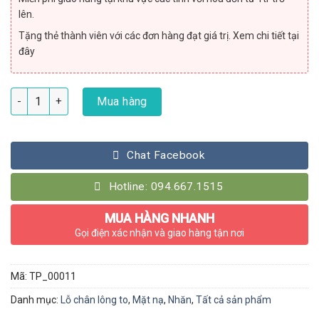
lên.
Tặng thẻ thành viên với các đơn hàng đạt giá trị. Xem chi tiết tại
đây
Mặt Nạ Thải Độc Detox Kaolin Mask số lượng
Mua hàng
Chat Facebook
Hotline: 094.667.1515
MUA HÀNG NHANH
Gọi điện xác nhận và giao hàng tận nơi
Mã:
TP_00011
Danh mục:
Lỗ chân lông to
,
Mặt nạ
,
Nhăn
,
Tất cả sản phẩm