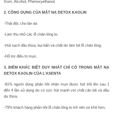
Gum, Alcohol, Phenoxyethanol.
2. CÔNG DỤNG CỦA MẶT NẠ DETOX KAOLIN
-Thải độc cho làn da
-Làm thu nhỏ các lỗ chân lông to.
-Hút sạch dầu thừa, bụi bẩn và chất dơ làm bít lỗ chân lông.
-Hỗ trợ điều trị mụn.
3. ĐIỂM KHÁC BIỆT DUY NHẤT CHỈ CÓ TRONG MẶT NẠ
DETOX KAOLIN CỦA L’ASENTA
-81% người dùng phản hồi nhân mụn được hút trồi lên sau 1
đến 4 lần sử dụng do có sức hút mạnh với chất cặn bã và dầu
dư thừa.
-79% khách hàng phản hồi lỗ chân lông to trở nên se khít hơn.