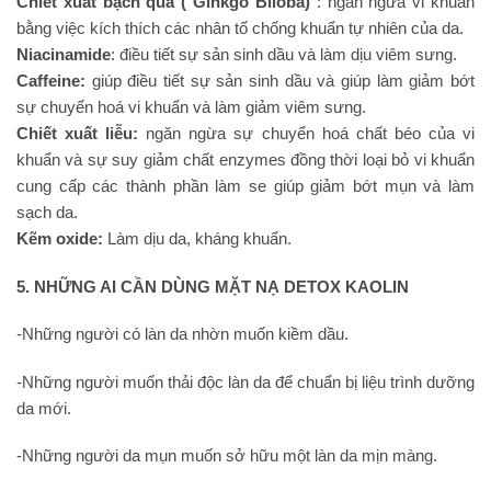
Chiết xuất bạch quả ( Ginkgo Biloba)
: ngăn ngừa vi khuẩn
bằng việc kích thích các nhân tố chống khuẩn tự nhiên của da.
Niacinamide
: điều tiết sự sản sinh dầu và làm dịu viêm sưng.
Caffeine:
giúp điều tiết sự sản sinh dầu và giúp làm giảm bớt
sự chuyển hoá vi khuẩn và làm giảm viêm sưng.
Chiết xuất liễu:
ngăn ngừa sự chuyển hoá chất béo của vi
khuẩn và sự suy giảm chất enzymes đồng thời loại bỏ vi khuẩn
cung cấp các thành phần làm se giúp giảm bớt mụn và làm
sạch da.
Kẽm oxide:
Làm dịu da, kháng khuẩn.
5. NHỮNG AI CẦN DÙNG MẶT NẠ DETOX KAOLIN
-Những người có làn da nhờn muốn kiềm dầu.
-Những người muốn thải độc làn da để chuẩn bị liệu trình dưỡng
da mới.
-Những người da mụn muốn sở hữu một làn da mịn màng.