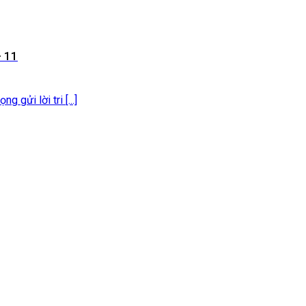
 11
 gửi lời tri [...]