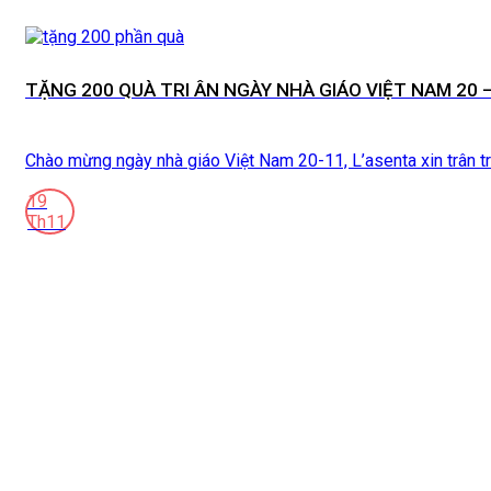
TẶNG 200 QUÀ TRI ÂN NGÀY NHÀ GIÁO VIỆT NAM 20 –
Chào mừng ngày nhà giáo Việt Nam 20-11, L’asenta xin trân trọng
19
Th11