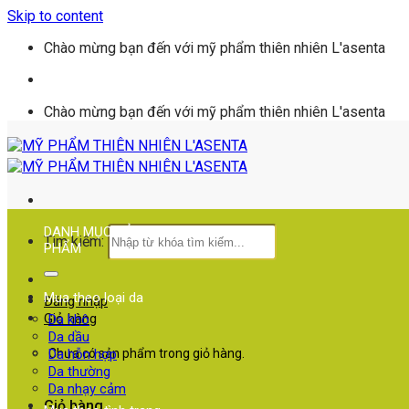
Skip to content
Chào mừng bạn đến với mỹ phẩm thiên nhiên L'asenta
Chào mừng bạn đến với mỹ phẩm thiên nhiên L'asenta
DANH MỤC SẢN
Tìm kiếm:
PHẨM
Mua theo loại da
Đăng nhập
Giỏ hàng
Da khô
Da dầu
Chưa có sản phẩm trong giỏ hàng.
Da hỗn hợp
Da thường
Da nhạy cảm
Giỏ hàng