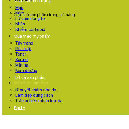
Mua theo tình trạng
Mụn
Nám
Chưa có sản phẩm trong giỏ hàng.
Lỗ chân lông to
Nhăn
Nhiễm corticoid
Mua theo mỹ phẩm
Tẩy trang
Rửa mặt
Toner
Serum
Mặt nạ
Kem dưỡng
Tất cả sản phẩm
Kiến thức làm đẹp
Bí quyết chăm sóc da
Làm đẹp đúng cách
Trắc nghiệm phân loại da
Đại Lý