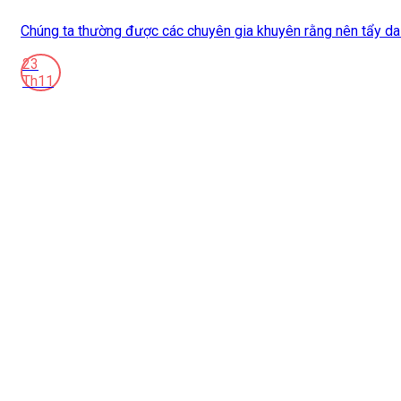
Chúng ta thường được các chuyên gia khuyên rằng nên tẩy da ch
23
Th11